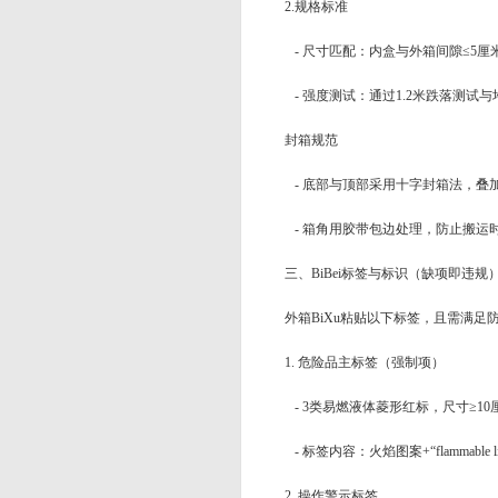
2.规格标准
- 尺寸匹配：内盒与外箱间隙≤5厘
- 强度测试：通过1.2米跌落测试
封箱规范
- 底部与顶部采用十字封箱法，叠
- 箱角用胶带包边处理，防止搬运
三、BiBei标签与标识（缺项即违规
外箱BiXu粘贴以下标签，且需满足
1. 危险品主标签（强制项）
- 3类易燃液体菱形红标，尺寸≥10厘
- 标签内容：火焰图案+“flammable li
2. 操作警示标签