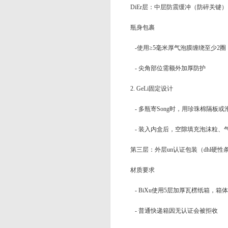
DiEr层：中层防震缓冲（防碎关键）
瓶身包裹
-使用≥5毫米厚气泡膜缠绕至少2圈
- 尖角部位需额外加厚防护
2. GeLi固定设计
- 多瓶寄Song时，用珍珠棉隔板
- 装入内盒后，空隙填充泡沫粒、气
第三层：外层un认证包装（dhl硬性
材质要求
- BiXu使用5层加厚瓦楞纸箱，箱
- 普通快递箱因无认证会被拒收