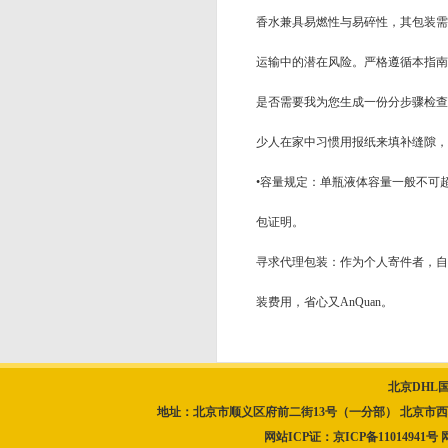
香水兼具易燃性与易碎性，其包装需
运输中的潜在风险。严格遵循本指南，
是否需要我为您生成一份分步骤检查
少人在家中习惯用报纸来填补缝隙，然而
•容量规定：单瓶液体容量一般不可超过
包证明。
寻求代理包装：作为个人寄件者，自
装费用，省心又AnQuan。
北京DHL
地址：北京市顺义区府前二街13号（一分部） 北京市西城区北顺城
网站ICP证：
京ICP备11014941号