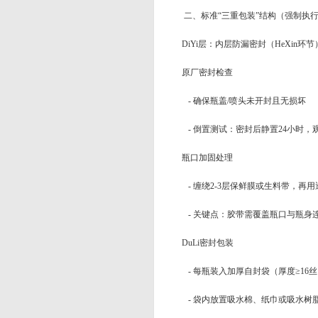
二、标准“三重包装”结构（强制执
DiYi层：内层防漏密封（HeXin环节
原厂密封检查
- 确保瓶盖/喷头未开封且无损坏
- 倒置测试：密封后静置24小时，
瓶口加固处理
- 缠绕2-3层保鲜膜或生料带，再
- 关键点：胶带需覆盖瓶口与瓶身
DuLi密封包装
- 每瓶装入加厚自封袋（厚度≥16
- 袋内放置吸水棉、纸巾或吸水树