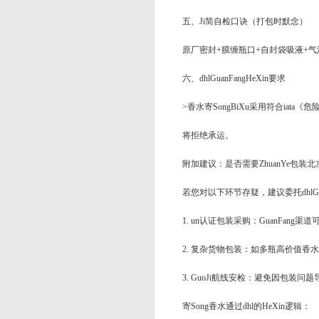
五、Ji简自检口诀（打包时默念）
原厂密封+膜缠瓶口+自封袋吸液+气
六、dhlGuanFangHeXin要求
>香水寄SongBiXu采用符合ia
将拒绝承运。
附加建议：是否需要ZhuanYe包装
北
若您对以下环节存疑，建议委托dhlGu
1. un认证包装采购：GuanFang
2. 复杂货物包装：如多瓶高价值香水寄
3. GuoJi航线安检：避免因包装问
寄Song香水通过dhl的HeXin逻辑：