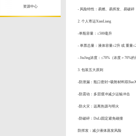
资源中心
- 风险特性：易燃、易挥发、易破
2. 个人寄运XianLiang
-单瓶容量：≤500毫升
- 单票总量：液体容量≤2升 或 重量
- JiuJing浓度：≤70%（浓度＞7
3. 包装五大原则
-防泄漏：瓶口密封+吸附材料双BaoXi
-防震动：多层缓冲减少运输冲击
-防火灾：远离热源与明火
-防破碎：DuLi固定避免碰撞
防挥发：减少液体蒸发风险