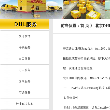
前当位置：首 页 》 北京D
快递发件
海关服务
若需通过dhl寄Song香水（un1
接拒收或货物扣留的风险。以下为2
出口服务
您一次性通过合规检查。
进口服务
北京DHL国际快递：
180.3711.5818.
国内服务
一、HeXin法规与XianLiang要求
可选服务
1. 货物属性
行业解决方案
-类别：3类易燃液体（含JiuJing成分