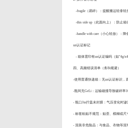
-fragile（易碎）：提醒搬运轻拿轻
-this side up（此面向上）：防止
-handle with care（小心轻放
un认证标记
- 箱体需印有un认证编码（如“4g/x4
四、高频错误清单（务Bi规避）
-使用普通快递箱：无un认证标识，
-瓶间无GeLi：运输碰撞导致破碎率1
- 瓶口Jin拧盖未封膜：气压变化时
- 标签粘贴不规范：贴歪、模糊或
- 混装非危险品：与食品、衣物等混