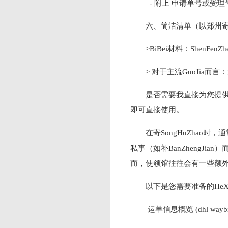
- 附上 申请单号或受
六、简洁清单（以郑州
>BiBei材料：ShenFen
> 对于主流GuoJia而
是否需要我直接为您提供一
即可直接使用。
在寄SongHuZhao时
私事（如补BanZhengJi
而，使领馆往往会有一些额
以下是您需要准备的HeX
运单信息概览 (dhl waybil