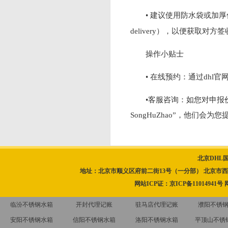
• 建议使用防水袋或加
delivery），以便获取对方
操作小贴士
• 在线预约：通过dhl官
•客服咨询：如您对申报价
SongHuZhao”，他们会为
北京DHL
地址：北京市顺义区府前二街13号（一分部） 北京市西城区北顺城
网站ICP证：
京ICP备11014941号
临汾不锈钢水箱
开封代理记账
驻马店代理记账
濮阳不锈
安阳不锈钢水箱
信阳不锈钢水箱
洛阳不锈钢水箱
平顶山不锈