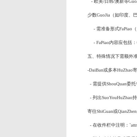
- 欧美/日韩/澳新等Guo
少数GuoJia（如印度、
- 需准备形式FaPiao（pro
- FaPiao内容应包
五、特殊情况下需额外
-DaiBan或多本HuZhao寄
- 需提供ShouQuan
- 列出SuoYouHuZha
寄往ShiGuan或QianZhen
- 在收件栏中注明：`attn: v