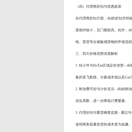
（四）代理商折扣与优惠政策
在代理商折扣方面，dhl的折扣空间较大，
度相对较小，且门槛较高。此外，d
电、普货等合规敏感货物的申报流程
三、四大价格优势深度解析
1. 轻小件与HeXin区域定价优势
集的直飞航线、分拨成本低以及GaoX
2. 附加费可控与计价灵活 - dh
优化系数，进一步降低计费重量。
3. 代理折扣与重货梯度优惠 - 通
使得商务批量发货的成本更为低廉。