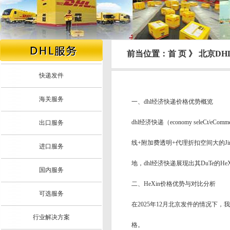
前当位置：首 页 》 北京
快递发件
海关服务
一、dhl经济快递价格优势概览
dhl经济快递（economy seleC
出口服务
线+附加费透明+代理折扣空间大的Jin
进口服务
地，dhl经济快递展现出其DuTe的
国内服务
二、HeXin价格优势与对比分析
可选服务
在2025年12月北京发件的情况下，我们对比
行业解决方案
格。