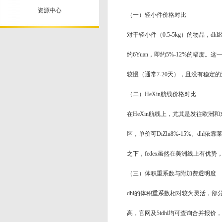
资源中心
（一）轻小件价格对比
对于轻小件（0.5-5kg）的物品，
约6Yuan，即约5%-12%的幅度
较慢（通常7-20天），且没有稳定
（二）HeXin航线价格对比
在HeXin航线上，尤其是发往欧洲
区，单价可DiZhi8%-15%。dhl
之下，fedex虽然在美洲线上有优
（三）体积重系数与附加费透明度
dhl的体积重系数相对较为灵活，部分
高，官网及5idhl均可查询合并报价，