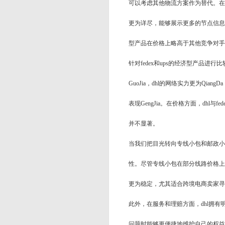
可以考虑其他物流方案作为替代。在遇
更为详尽，能够展示更多的节点信息，
型产品在价格上略高于其他竞争对手
针对fedex和ups的经济型产品进
GuoJia，dhl的网络实力更为Qian
表现GengJia。在价格方面，dh
并不显著。
当我们把目光转向专线小包和邮政小包（如ep
性。尽管专线小包在部分线路价格上
更为稳定，尤其适合跨境电商卖家寻
此外，在服务和理赔方面，dhl拥有
问题时能够更便捷地维护自己的权益。